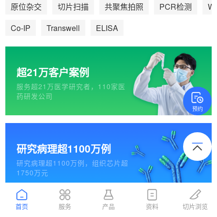
We
原位杂交
切片扫描
共聚焦拍照
PCR检测
Co-IP
Transwell
ELISA
超21万客户案例
服务超21万医学研究者，110家医
药研发公司
预约
研究病理超1100万例
研究病理超1100万例，组织芯片超
1750万元
首页
服务
产品
资料
切片浏览