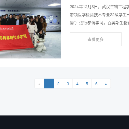
2024年12月3日，武汉生物
带领医学检验技术专业22级学生
物”）进行参访学习。百奥斯生
活动。
查看更多
«
1
2
3
4
5
6
»