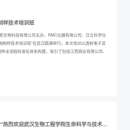
制样技术培训班
北百奥斯生物科技有限公司主办，RMC仪器有限公司、日立科学仪
物制样技术培训班”在武汉圆满举行。本次培训以透射电子显
制样全流程标准化体系构建，吸引了包括江西铜业有限公司、
等高校、科研院所及相关单位的多名技术骨干参与，助力科研
"校企合作共筑育人新篇章"热烈欢迎武汉生物工程学院生命科学与技术学院师生莅临我司参观交流