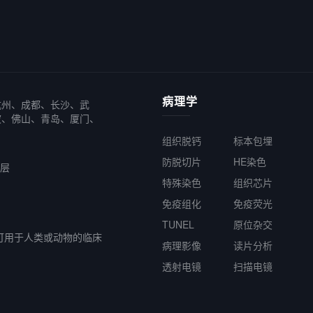
病理学
杭州、成都、长沙、武
波、佛山、青岛、厦门、
组织脱钙
标本包埋
防脱切片
HE染色
6层
特殊染色
组织芯片
免疫组化
免疫荧光
TUNEL
原位杂交
可用于人类或动物的临床
病理影像
读片分析
透射电镜
扫描电镜