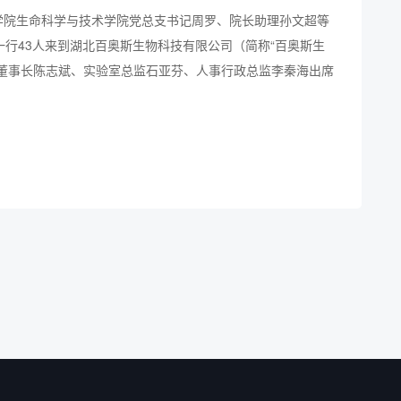
工程学院生命科学与技术学院党总支书记周罗、院长助理孙文超等
一行43人来到湖北百奥斯生物科技有限公司（简称“百奥斯生
物董事长陈志斌、实验室总监石亚芬、人事行政总监李秦海出席