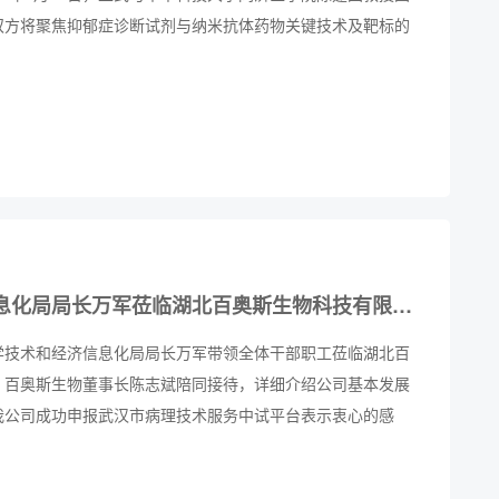
双方将聚焦抑郁症诊断试剂与纳米抗体药物关键技术及靶标的
学研协同创新，共同推进相关高水平科研成果的产业化应用。
布局抑郁症医药原创研发领域，是整合顶尖研发资源、迈向创
，拉开了向世界性攻坚难题进军的序幕。
江汉区科学技术和经济信息化局局长万军莅临湖北百奥斯生物科技有限公司考察调研
区科学技术和经济信息化局局长万军带领全体干部职工莅临湖北百
，百奥斯生物董事长陈志斌陪同接待，详细介绍公司基本发展
我公司成功申报武汉市病理技术服务中试平台表示衷心的感