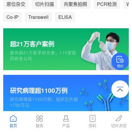
We
原位杂交
切片扫描
共聚焦拍照
PCR检测
Co-IP
Transwell
ELISA
超21万客户案例
服务超21万医学研究者，110家医
药研发公司
预约
研究病理超1100万例
研究病理超1100万例，组织芯片超
1750万元
首页
服务
产品
资料
切片浏览