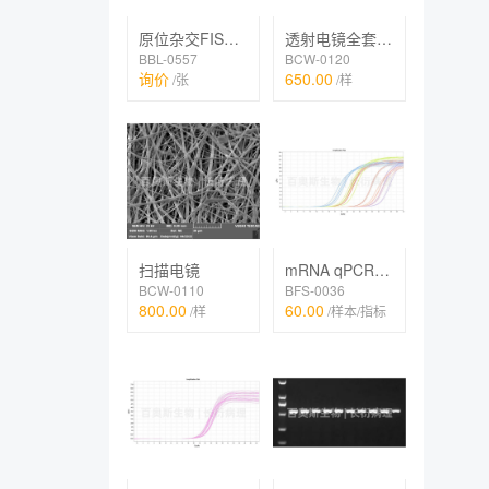
原位杂交FISH、IF双标
透射电镜全套（常规）
BBL-0557
BCW-0120
询价
650.00
/张
/样
扫描电镜
mRNA qPCR检测
BCW-0110
BFS-0036
800.00
60.00
/样
/样本/指标