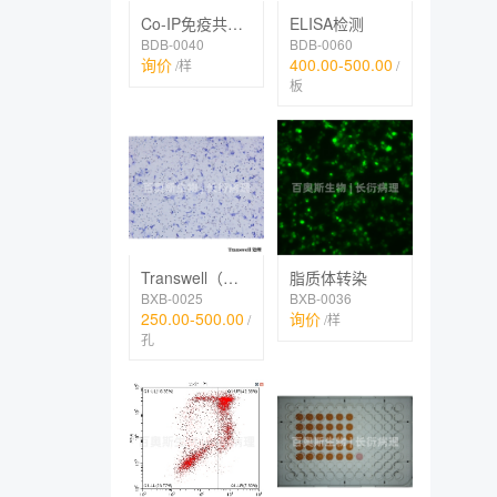
Co-IP免疫共沉淀
ELISA检测
BDB-0040
BDB-0060
询价
400.00-500.00
/样
/
板
Transwell（迁移、趋化、侵袭、共培养）
脂质体转染
BXB-0025
BXB-0036
250.00-500.00
询价
/
/样
孔