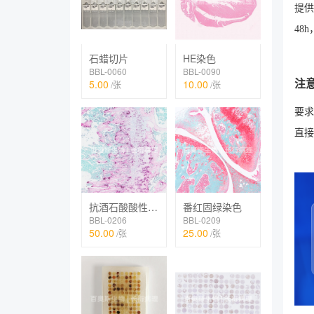
提供
48
石蜡切片
HE染色
BBL-0060
BBL-0090
5.00
10.00
注
/张
/张
要求
直接
抗酒石酸酸性磷酸酶染色（TRAP）
番红固绿染色
BBL-0206
BBL-0209
50.00
25.00
/张
/张