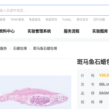
E染色
TRAP染色
免疫组化
免疫荧光
TUNEL
原位杂交
切片扫描
资料中心
实验管理系统
服务流程
实验图库
服务
石蜡包埋
斑马鱼石蜡包埋
斑马鱼石蜡
¥30.0
价 格
货 号
BBL-0
品 牌
BASM
规 格
样