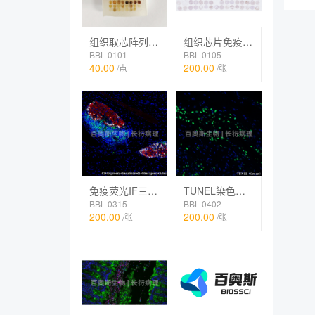
组织取芯阵列制作
组织芯片免疫组化IHC
BBL-0101
BBL-0105
40.00
200.00
/点
/张
免疫荧光IF三标（TSA法）
TUNEL染色（荧光）
BBL-0315
BBL-0402
200.00
200.00
/张
/张