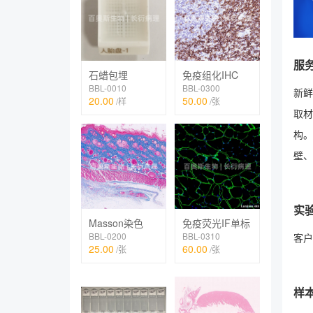
服
石蜡包埋
免疫组化IHC
BBL-0010
BBL-0300
新鲜
20.00
50.00
/样
/张
取材
构。
壁、
实
Masson染色
免疫荧光IF单标
BBL-0200
BBL-0310
客户
25.00
60.00
/张
/张
样