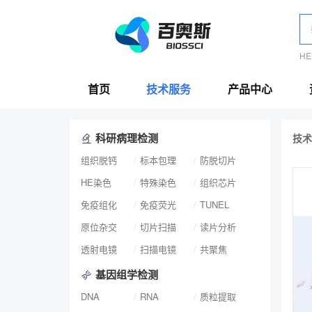
H
首页
技术服务
产品中心
科研病理检测
技术
组织脱钙
标本包理
防脱切片
HE染色
特殊染色
组织芯片
免疫组化
免疫荧光
TUNEL
原位杂交
切片扫描
读片分析
透射电镜
扫描电镜
共聚焦
基因组学检测
DNA
RNA
质粒提取