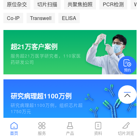
We
原位杂交
切片扫描
共聚焦拍照
PCR检测
Co-IP
Transwell
ELISA
超21万客户案例
服务超21万医学研究者，110家医
药研发公司
预约
研究病理超1100万例
研究病理超1100万例，组织芯片超
1750万元
首页
服务
产品
资料
切片浏览