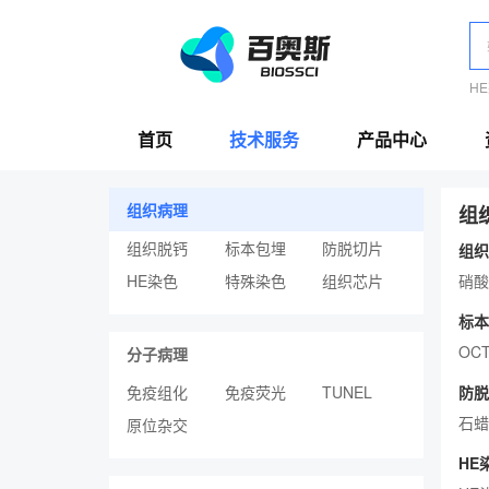
H
首页
技术服务
产品中心
组织病理
组
组织脱钙
标本包埋
防脱切片
组织
HE染色
特殊染色
组织芯片
硝酸
标本
OC
分子病理
免疫组化
免疫荧光
TUNEL
防脱
石蜡
原位杂交
HE