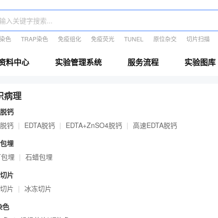
E染色
TRAP染色
免疫组化
免疫荧光
TUNEL
原位杂交
切片扫描
资料中心
实验管理系统
服务流程
实验图库
织病理
脱钙
脱钙
EDTA脱钙
EDTA+ZnSO4脱钙
高速EDTA脱钙
包埋
T包埋
石蜡包埋
切片
切片
冰冻切片
染色