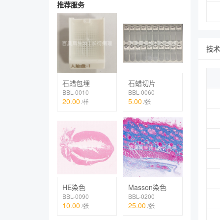
推荐服务
技术
石蜡包埋
石蜡切片
BBL-0010
BBL-0060
20.00
5.00
/样
/张
HE染色
Masson染色
BBL-0090
BBL-0200
10.00
25.00
/张
/张