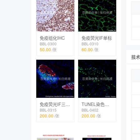
免疫组化IHC
免疫荧光IF单标
BBL-0300
BBL-0310
50.00
60.00
/张
/张
技术
免疫荧光IF三标（TSA法）
TUNEL染色（荧光）
BBL-0315
BBL-0402
200.00
200.00
/张
/张