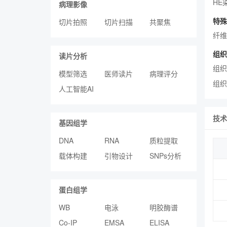
HE
病理影像
特殊
切片拍照
切片扫描
共聚焦
纤维
组织
读片分析
组织
模型筛选
医师读片
病理评分
组织
人工智能AI
技术
基因组学
DNA
RNA
质粒提取
载体构建
引物设计
SNPs分析
蛋白组学
WB
电泳
明胶酶谱
Co-IP
EMSA
ELISA