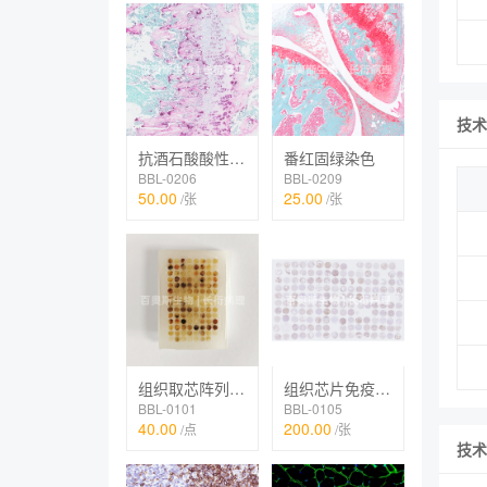
技术
抗酒石酸酸性磷酸酶染色（TRAP）
番红固绿染色
BBL-0206
BBL-0209
50.00
25.00
/张
/张
组织取芯阵列制作
组织芯片免疫组化IHC
BBL-0101
BBL-0105
40.00
200.00
/点
/张
技术