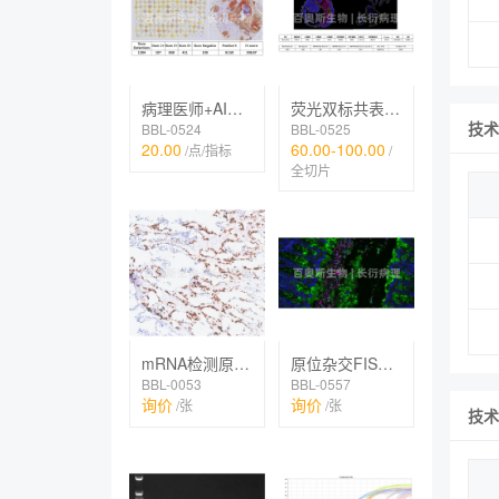
病理医师+AI辅助（组织芯片）
荧光双标共表达分析
技术
BBL-0524
BBL-0525
20.00
60.00-100.00
/点/指标
/
全切片
mRNA检测原位杂交(RNAscope探针)
原位杂交FISH、IF双标
BBL-0053
BBL-0557
询价
询价
/张
/张
技术