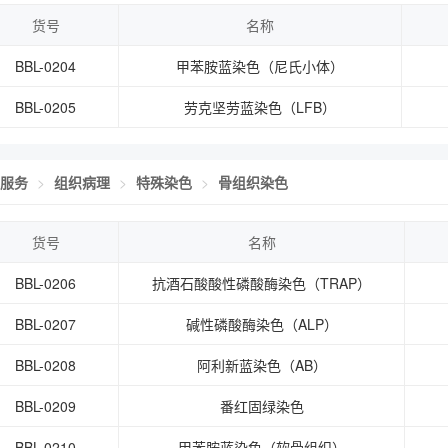
货号
名称
BBL-0204
甲苯胺蓝染色（尼氏小体）
BBL-0205
劳克坚劳蓝染色（LFB）
服务
组织病理
特殊染色
骨组织染色
货号
名称
BBL-0206
抗酒石酸酸性磷酸酶染色（TRAP）
BBL-0207
碱性磷酸酶染色（ALP）
BBL-0208
阿利新蓝染色（AB）
BBL-0209
番红固绿染色
BBL-0210
甲苯胺蓝染色（软骨组织）