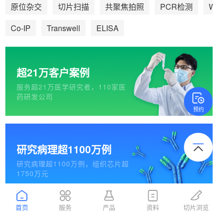
We
原位杂交
切片扫描
共聚焦拍照
PCR检测
Co-IP
Transwell
ELISA
超21万客户案例
服务超21万医学研究者，110家医
药研发公司
预约
研究病理超1100万例
研究病理超1100万例，组织芯片超
1750万元
首页
服务
产品
资料
切片浏览