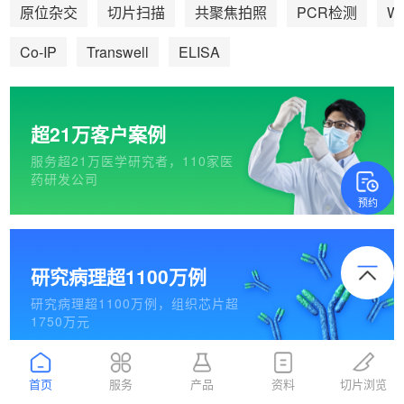
We
原位杂交
切片扫描
共聚焦拍照
PCR检测
Co-IP
Transwell
ELISA
超21万客户案例
服务超21万医学研究者，110家医
药研发公司
预约
研究病理超1100万例
研究病理超1100万例，组织芯片超
1750万元
首页
服务
产品
资料
切片浏览