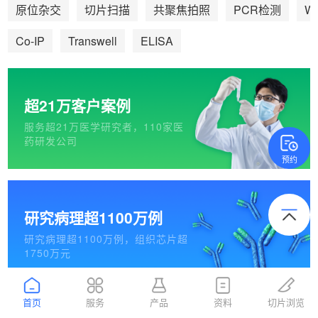
We
原位杂交
切片扫描
共聚焦拍照
PCR检测
Co-IP
Transwell
ELISA
超21万客户案例
服务超21万医学研究者，110家医
药研发公司
预约
研究病理超1100万例
研究病理超1100万例，组织芯片超
1750万元
首页
服务
产品
资料
切片浏览