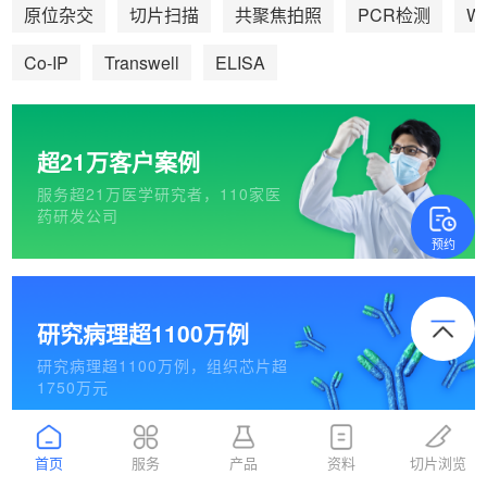
We
原位杂交
切片扫描
共聚焦拍照
PCR检测
Co-IP
Transwell
ELISA
超21万客户案例
服务超21万医学研究者，110家医
药研发公司
预约
研究病理超1100万例
研究病理超1100万例，组织芯片超
1750万元
首页
服务
产品
资料
切片浏览