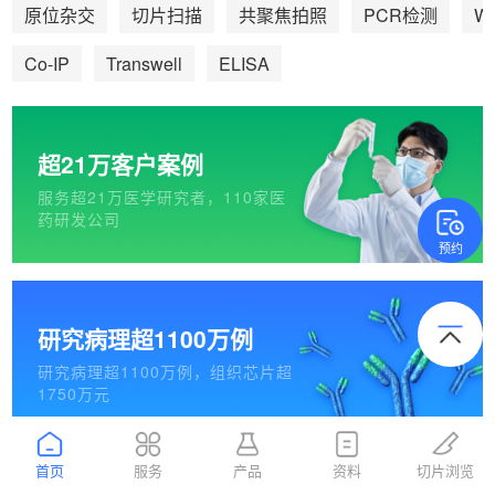
We
原位杂交
切片扫描
共聚焦拍照
PCR检测
Co-IP
Transwell
ELISA
超21万客户案例
服务超21万医学研究者，110家医
药研发公司
预约
研究病理超1100万例
研究病理超1100万例，组织芯片超
1750万元
首页
服务
产品
资料
切片浏览