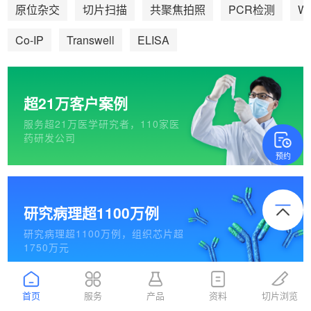
We
原位杂交
切片扫描
共聚焦拍照
PCR检测
Co-IP
Transwell
ELISA
超21万客户案例
服务超21万医学研究者，110家医
药研发公司
预约
研究病理超1100万例
研究病理超1100万例，组织芯片超
1750万元
首页
服务
产品
资料
切片浏览