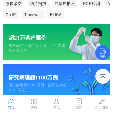
We
原位杂交
切片扫描
共聚焦拍照
PCR检测
Co-IP
Transwell
ELISA
超21万客户案例
服务超21万医学研究者，110家医
药研发公司
预约
研究病理超1100万例
研究病理超1100万例，组织芯片超
1750万元
首页
服务
产品
资料
切片浏览