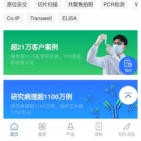
We
原位杂交
切片扫描
共聚焦拍照
PCR检测
Co-IP
Transwell
ELISA
超21万客户案例
服务超21万医学研究者，110家医
药研发公司
预约
研究病理超1100万例
研究病理超1100万例，组织芯片超
1750万元
首页
服务
产品
资料
切片浏览