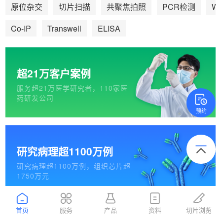
We
原位杂交
切片扫描
共聚焦拍照
PCR检测
Co-IP
Transwell
ELISA
超21万客户案例
服务超21万医学研究者，110家医
药研发公司
预约
研究病理超1100万例
研究病理超1100万例，组织芯片超
1750万元
首页
服务
产品
资料
切片浏览