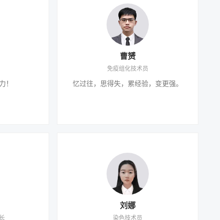
曹赟
免疫组化技术员
力！
忆过往，思得失，累经验，变更强。
刘娜
长
染色技术员