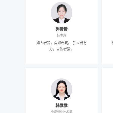
郭倩倩
技术员
知人者智，自知者明。 胜人者有
力，自胜者强。
韩露露
免疫组化技术员