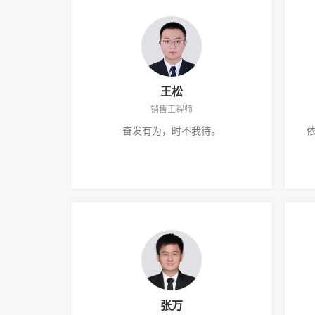
王松
销售工程师
奋发有为，时不我待。
张万