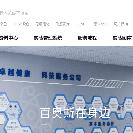
E染色
TRAP染色
免疫组化
免疫荧光
TUNEL
原位杂交
切片扫描
资料中心
实验管理系统
服务流程
实验图库
百奥斯在身边