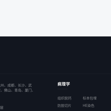
病理学
杭州、成都、长沙、武
波、佛山、青岛、厦门、
组织脱钙
标本包埋
防脱切片
HE染色
6层