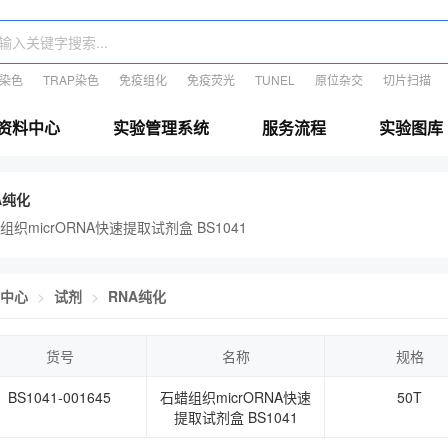
E染色
TRAP染色
免疫组化
免疫荧光
TUNEL
原位杂交
切片扫描
资料中心
实验管理系统
服务流程
实验图库
A纯化
组织micrORNA快速提取试剂盒 BS1041
中心
试剂
RNA纯化
货号
名称
规格
BS1041-001645
石蜡组织micrORNA快速
50T
提取试剂盒 BS1041