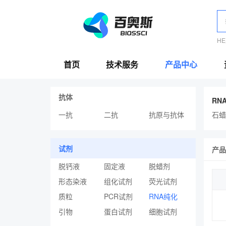
H
首页
技术服务
产品中心
抗体
RN
一抗
二抗
抗原与抗体
石蜡
试剂
产品
脱钙液
固定液
脱蜡剂
形态染液
组化试剂
荧光试剂
质粒
PCR试剂
RNA纯化
引物
蛋白试剂
细胞试剂