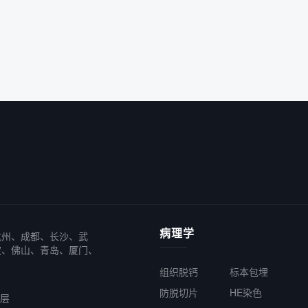
病理学
杭州、成都、长沙、武
波、佛山、青岛、厦门、
组织脱钙
标本包埋
防脱切片
HE染色
6层