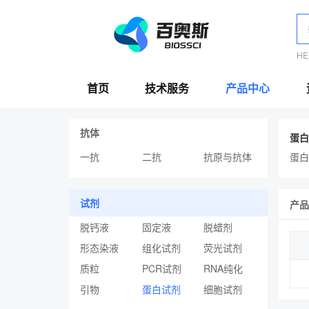
H
首页
技术服务
产品中心
抗体
蛋白
一抗
二抗
抗原与抗体
蛋白
试剂
产品
脱钙液
固定液
脱蜡剂
形态染液
组化试剂
荧光试剂
质粒
PCR试剂
RNA纯化
引物
蛋白试剂
细胞试剂