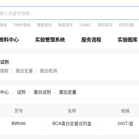
E染色
TRAP染色
免疫组化
免疫荧光
TUNEL
原位杂交
切片扫描
资料中心
实验管理系统
服务流程
实验图库
试剂
提取
蛋白定量
蛋白检测
中心
试剂
蛋白试剂
蛋白定量
货号
名称
规格
BW096
BCA蛋白定量试剂盒
200T/盒