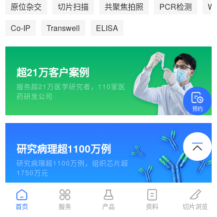
We
原位杂交
切片扫描
共聚焦拍照
PCR检测
Co-IP
Transwell
ELISA
超21万客户案例
服务超21万医学研究者，110家医
药研发公司
预约
研究病理超1100万例
研究病理超1100万例，组织芯片超
1750万元
首页
服务
产品
资料
切片浏览