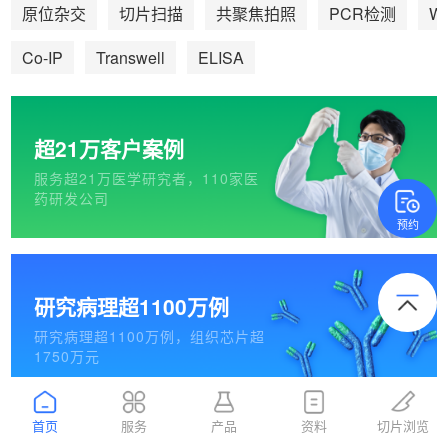
We
原位杂交
切片扫描
共聚焦拍照
PCR检测
Co-IP
Transwell
ELISA
超21万客户案例
服务超21万医学研究者，110家医
药研发公司
预约
研究病理超1100万例
研究病理超1100万例，组织芯片超
1750万元
首页
服务
产品
资料
切片浏览