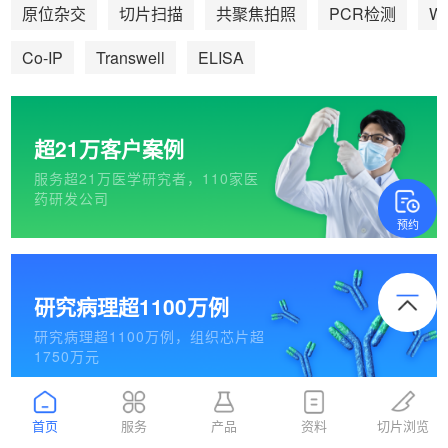
We
原位杂交
切片扫描
共聚焦拍照
PCR检测
Co-IP
Transwell
ELISA
超21万客户案例
服务超21万医学研究者，110家医
药研发公司
预约
研究病理超1100万例
研究病理超1100万例，组织芯片超
1750万元
首页
服务
产品
资料
切片浏览