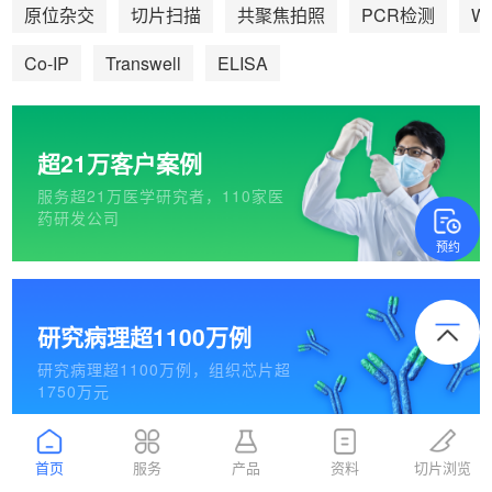
We
原位杂交
切片扫描
共聚焦拍照
PCR检测
Co-IP
Transwell
ELISA
超21万客户案例
服务超21万医学研究者，110家医
药研发公司
预约
研究病理超1100万例
研究病理超1100万例，组织芯片超
1750万元
首页
服务
产品
资料
切片浏览