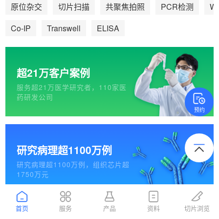
We
原位杂交
切片扫描
共聚焦拍照
PCR检测
Co-IP
Transwell
ELISA
超21万客户案例
服务超21万医学研究者，110家医
药研发公司
预约
研究病理超1100万例
研究病理超1100万例，组织芯片超
1750万元
首页
服务
产品
资料
切片浏览