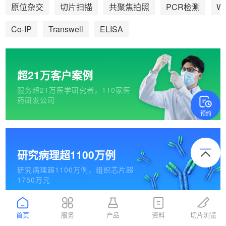
We
原位杂交
切片扫描
共聚焦拍照
PCR检测
Co-IP
Transwell
ELISA
超21万客户案例
服务超21万医学研究者，110家医
药研发公司
预约
研究病理超1100万例
研究病理超1100万例，组织芯片超
1750万元
首页
服务
产品
资料
切片浏览