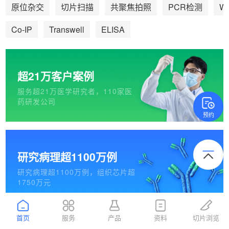
We
原位杂交
切片扫描
共聚焦拍照
PCR检测
Co-IP
Transwell
ELISA
超21万客户案例
服务超21万医学研究者，110家医
药研发公司
预约
研究病理超1100万例
研究病理超1100万例，组织芯片超
1750万元
首页
服务
产品
资料
切片浏览