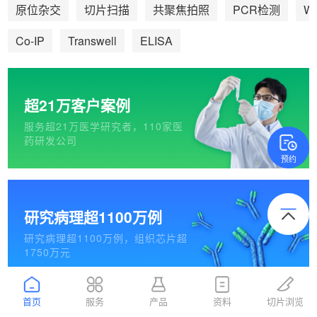
We
原位杂交
切片扫描
共聚焦拍照
PCR检测
Co-IP
Transwell
ELISA
超21万客户案例
服务超21万医学研究者，110家医
药研发公司
预约
研究病理超1100万例
研究病理超1100万例，组织芯片超
1750万元
首页
服务
产品
资料
切片浏览